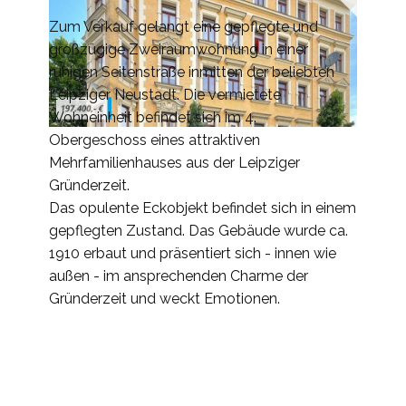
Zum Verkauf gelangt eine gepflegte und
großzügige Zweiraumwohnung in einer
ruhigen Seitenstraße inmitten der beliebten
Leipziger Neustadt. Die vermietete
Wohneinheit befindet sich im 4.
Obergeschoss eines attraktiven
Mehrfamilienhauses aus der Leipziger
Gründerzeit.
Das opulente Eckobjekt befindet sich in einem
gepflegten Zustand. Das Gebäude wurde ca.
1910 erbaut und präsentiert sich - innen wie
außen - im ansprechenden Charme der
Gründerzeit und weckt Emotionen.